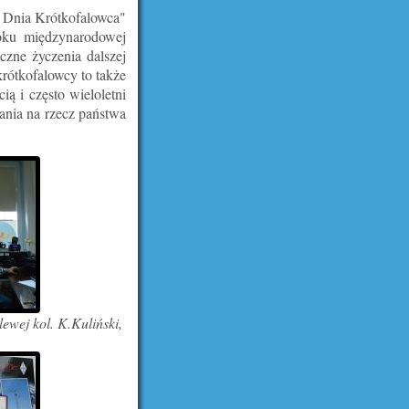
o Dnia Krótkofalowca"
oku międzynarodowej
czne życzenia dalszej
krótkofalowcy to także
ą i często wieloletni
ania na rzecz państwa
ewej kol. K.Kuliński,