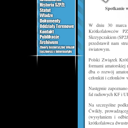
Spotkanie 
W dniu 30 marca 2
Krótkofalowców PZ
Skrzypczakiem (SP2J
przedstawił nam str
światowym.
Polski Związek Krót
formami amatorskiej 
dba o rozwój amators
członkiń i członków w
Następnie zapoznano 
fal radiowych KF i U
Na szczególne podkr
Ćwikły, prowadząceg
(wysyłaniem i odbi
krótkofalowca dwustr