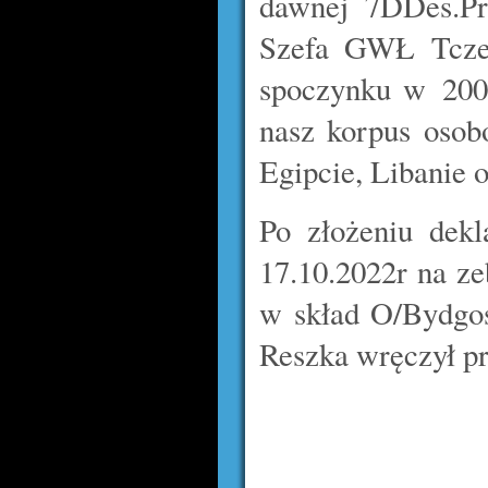
dawnej 7DDes.Prz
Szefa GWŁ Tczew
spoczynku w 2002
nasz korpus osob
Egipcie, Libanie 
Po złożeniu dek
17.10.2022r na ze
w skład O/Bydgos
Reszka wręczył pr