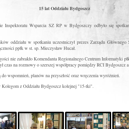
15 lat Oddziału Bydgoszcz
e Inspektoratu Wsparcia SZ RP w Bydgoszczy odbyło się spotkani
nków oddziału w spotkaniu uczestniczył prezes Zarządu Główneg
ączności ppłk w st. sp. Mieczysław Hucał.
ości nie zabrakło Komendanta Regionalnego Centrum Informatyki płk.
był czas na rozmowy o szerszej współpracy pomiędzy RCI Bydgoszcz 
ą do wspomnień, planów na przyszłość oraz wręczenia wyróżnień.
 Kolegom z Oddziału Bydgoszcz kolejnej "15-tki".