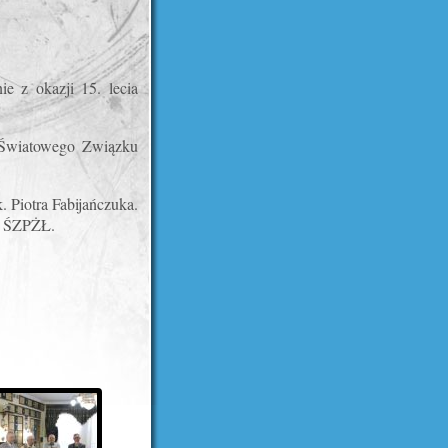
e z okazji 15. lecia
o Światowego Związku
 Piotra Fabijańczuka.
a ŚZPŻŁ.