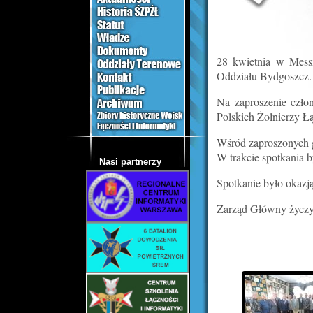
28 kwietnia w Messi
Oddziału Bydgoszcz.
Na zaproszenie czło
Polskich Żołnierzy Ł
Wśród zaproszonych g
W trakcie spotkania 
Nasi partnerzy
Spotkanie było okazj
Zarząd Główny życzy