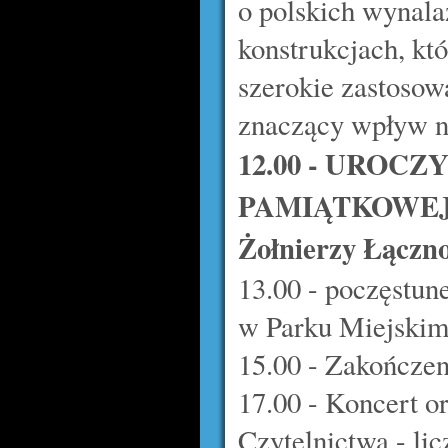
o polskich wynalaz
konstrukcjach, kt
szerokie zastosow
znaczący wpływ n
12.00 - UROC
PAMIĄTKOWEJ w 
Żołnierzy Łączno
13.00 - poczęstun
w Parku Miejskim
15.00 - Zakończe
17.00 - Koncert o
Czytelnictwa - li