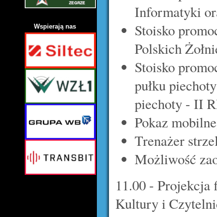
Informatyki o
Stoisko promo
Wspierają nas
Polskich Żołni
Stoisko promo
pułku piechoty
piechoty - II 
Pokaz mobilne
Trenażer strze
Możliwość zao
11.00 - Projekcja
Kultury i Czytelni