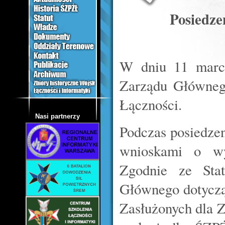
Posiedz
W dniu 11 marca
Zarządu Główneg
Łączności.
Nasi partnerzy
Podczas posiedzen
wnioskami o wyr
Zgodnie ze Sta
Głównego dotycz
Zasłużonych dla 