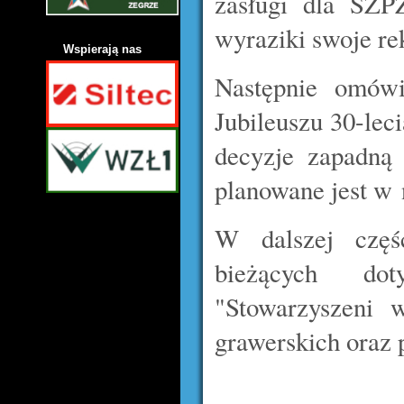
zasługi dla ŚZP
wyraziki swoje r
Wspierają nas
Następnie omówi
Jubileuszu 30-le
decyzje zapadną
planowane jest w 
W dalszej częś
bieżących dot
"Stowarzyszeni
grawerskich oraz 