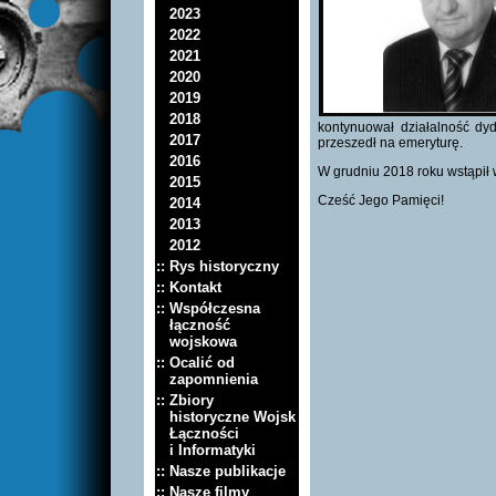
2023
2022
2021
2020
2019
2018
kontynuował działalność dyd
2017
przeszedł na emeryturę.
2016
W grudniu 2018 roku wstąpił 
2015
Cześć Jego Pamięci!
2014
2013
2012
:: Rys historyczny
:: Kontakt
:: Współczesna
łączność
wojskowa
:: Ocalić od
zapomnienia
:: Zbiory
historyczne Wojsk
Łączności
i Informatyki
:: Nasze publikacje
:: Nasze filmy