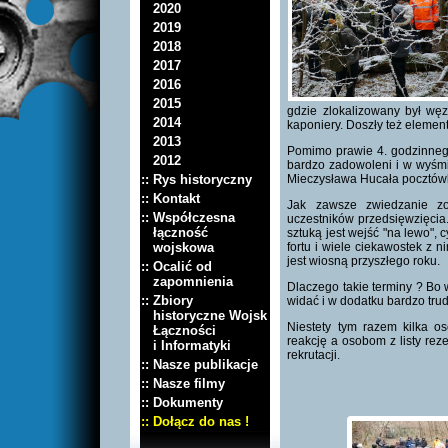
2020
2019
2018
2017
2016
2015
gdzie zlokalizowany był węz
2014
kaponiery. Doszły też eleme
2013
Pomimo prawie 4. godzinnego
2012
bardzo zadowoleni i w wyśmi
:: Rys historyczny
Mieczysława Hucała pocztów
:: Kontakt
Jak zawsze zwiedzanie zo
:: Współczesna
uczestników przedsięwzięcia.
łączność
sztuką jest wejść "na lewo", 
wojskowa
fortu i wiele ciekawostek z
jest wiosną przyszłego roku.
:: Ocalić od
zapomnienia
Dlaczego takie terminy ? Bo 
:: Zbiory
widać i w dodatku bardzo trud
historyczne Wojsk
Niestety tym razem kilka 
Łączności
reakcję a osobom z listy re
i Informatyki
rekrutacji.
:: Nasze publikacje
:: Nasze filmy
:: Dokumenty
:: Dołącz do nas !