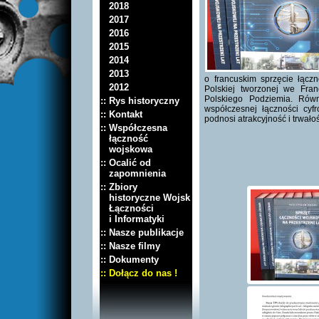
2018
2017
2016
2015
2014
2013
o francuskim sprzęcie łąc
2012
Polskiej tworzonej we Fran
Polskiego Podziemia. Równ
:: Rys historyczny
współczesnej łączności cyfr
:: Kontakt
podnosi atrakcyjność i trwałoś
:: Współczesna
łączność
wojskowa
:: Ocalić od
zapomnienia
:: Zbiory
historyczne Wojsk
Łączności
i Informatyki
:: Nasze publikacje
:: Nasze filmy
:: Dokumenty
:: Dołącz do nas !