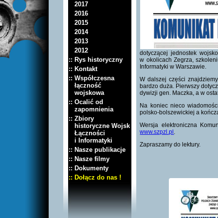
2017
2016
2015
2014
2013
2012
dotyczącej jednostek wojsk
:: Rys historyczny
w okolicach Zegrza, szkole
Informatyki w Warszawie.
:: Kontakt
:: Współczesna
W dalszej części znajdziem
łączność
bardzo duża. Pierwszy dotyc
wojskowa
dywizji gen. Maczka, a w ost
:: Ocalić od
Na koniec nieco wiadomości
zapomnienia
polsko-bolszewickiej a końc
:: Zbiory
Wersja elektroniczna Komun
historyczne Wojsk
www.szpzl.pl
.
Łączności
i Informatyki
Zapraszamy do lektury.
:: Nasze publikacje
:: Nasze filmy
:: Dokumenty
:: Dołącz do nas !