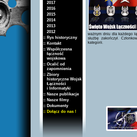
2017
2016
2015
2014
2013
2012
ważnym dniu dla każdego łąc
:: Rys historyczny
służbę zakończył. Członko
kategorii.
:: Kontakt
:: Współczesna
łączność
wojskowa
:: Ocalić od
zapomnienia
:: Zbiory
historyczne Wojsk
Łączności
i Informatyki
:: Nasze publikacje
:: Nasze filmy
:: Dokumenty
:: Dołącz do nas !