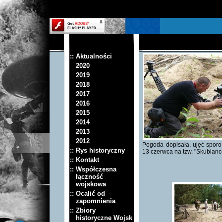
:: Aktualności
2020
2019
2018
2017
2016
2015
2014
2013
2012
Pogoda dopisała, ujęć sporo
:: Rys historyczny
13 czerwca na tzw. "Skubianc
:: Kontakt
:: Współczesna
łączność
wojskowa
:: Ocalić od
zapomnienia
:: Zbiory
historyczne Wojsk