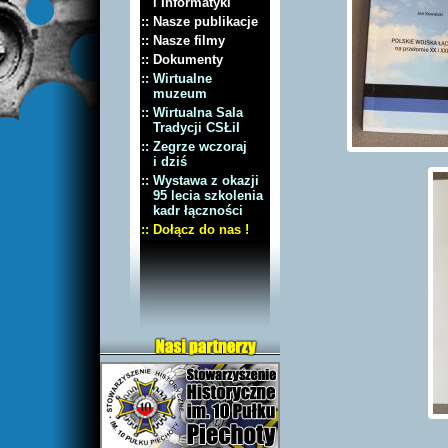
i Informatyki
:: Nasze publikacje
:: Nasze filmy
:: Dokumenty
:: Wirtualne
muzeum
:: Wirtualna Sala
Tradycji CSŁiI
:: Zegrze wczoraj
i dziś
:: Wystawa z okazji
95 lecia szkolenia
kadr łączności
:: Dołącz do nas !