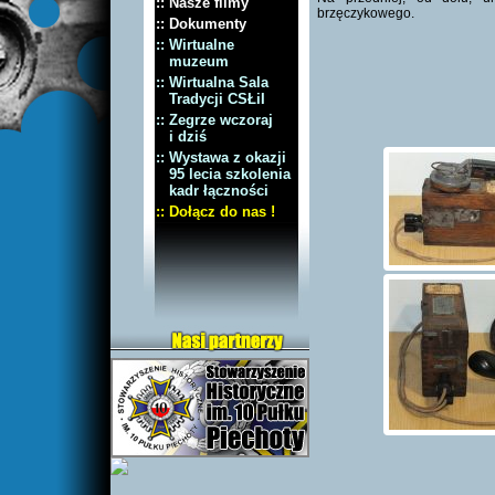
:: Nasze filmy
brzęczykowego.
:: Dokumenty
:: Wirtualne
muzeum
:: Wirtualna Sala
Tradycji CSŁiI
:: Zegrze wczoraj
i dziś
:: Wystawa z okazji
95 lecia szkolenia
kadr łączności
:: Dołącz do nas !