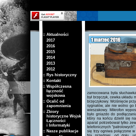
:: Aktualności
2017
2016
2015
2014
2013
2012
:: Rys historyczny
:: Kontakt
:: Współczesna
łączność
zamocowana była słuchawka,
wojskowa
był brzęczyk, cewka układu 
:: Ocalić od
brzęczykowy. Wciśnięcie prz
zapomnienia
sygnałów, ale nie wolno go 
wieszakowy. Mikrofon wypos
:: Zbiory
było gniazdo do podłączani
historyczne Wojsk
który na końcu dzielił się 
Łączności
aparat potrzebował tylko zew
i Informatyki
telefonicznych "patrolowych"
:: Nasze publikacje
się trzy ogniwa połączone w s
Na przedniej, od dołu, um