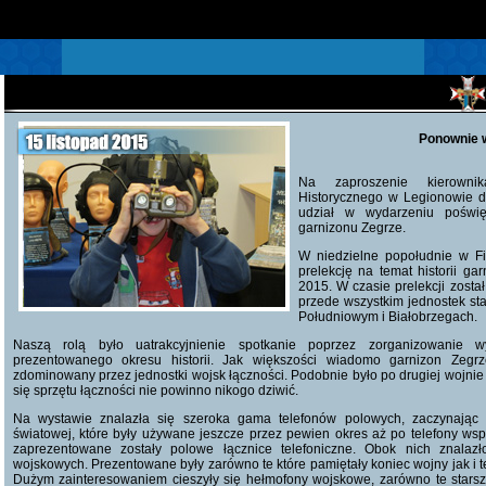
Ponownie
Na zaproszenie kierowni
Historycznego w Legionowie dr
udział w wydarzeniu poświę
garnizonu Zegrze.
W niedzielne popołudnie w Fili
prelekcję na temat historii ga
2015. W czasie prelekcji został
przede wszystkim jednostek st
Południowym i Białobrzegach.
Naszą rolą było uatrakcyjnienie spotkanie poprzez zorganizowanie w
prezentowanego okresu historii. Jak większości wiadomo garnizon Zeg
zdominowany przez jednostki wojsk łączności. Podobnie było po drugiej wojnie
się sprzętu łączności nie powinno nikogo dziwić.
Na wystawie znalazła się szeroka gama telefonów polowych, zaczynając o
światowej, które były używane jeszcze przez pewien okres aż po telefony wsp
zaprezentowane zostały polowe łącznice telefoniczne. Obok nich znalazło
wojskowych. Prezentowane były zarówno te które pamiętały koniec wojny jak i 
Dużym zainteresowaniem cieszyły się hełmofony wojskowe, zarówno te stars