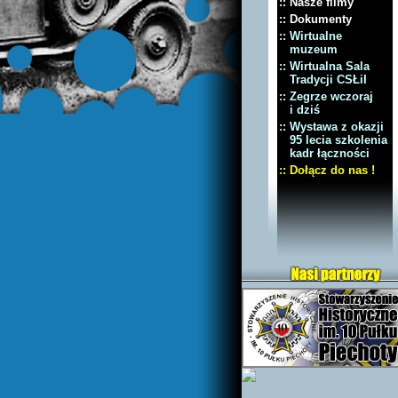
:: Nasze filmy
:: Dokumenty
:: Wirtualne
muzeum
:: Wirtualna Sala
Tradycji CSŁiI
:: Zegrze wczoraj
i dziś
:: Wystawa z okazji
95 lecia szkolenia
kadr łączności
:: Dołącz do nas !