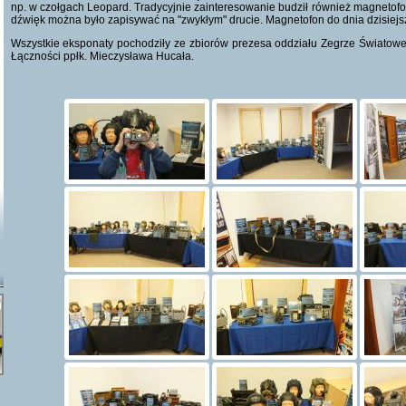
np. w czołgach Leopard. Tradycyjnie zainteresowanie budził również magnetofon
dźwięk można było zapisywać na "zwykłym" drucie. Magnetofon do dnia dzisiejs
Wszystkie eksponaty pochodziły ze zbiorów prezesa oddziału Zegrze Światowe
Łączności ppłk. Mieczysława Hucała.