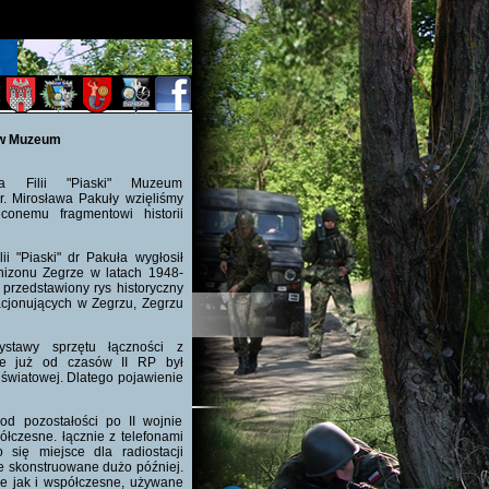
 w Muzeum
ka Filii "Piaski" Muzeum
. Mirosława Pakuły wzięliśmy
conemu fragmentowi historii
i "Piaski" dr Pakuła wygłosił
rnizonu Zegrze w latach 1948-
 przedstawiony rys historyczny
acjonujących w Zegrzu, Zegrzu
ystawy sprzętu łączności z
rze już od czasów II RP był
 światowej. Dlatego pojawienie
d pozostałości po II wojnie
ółczesne. łącznie z telefonami
 się miejsce dla radiostacji
te skonstruowane dużo później.
ze jak i współczesne, używane